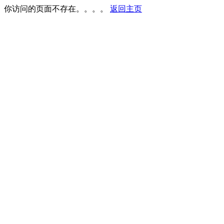
你访问的页面不存在。。。。
返回主页